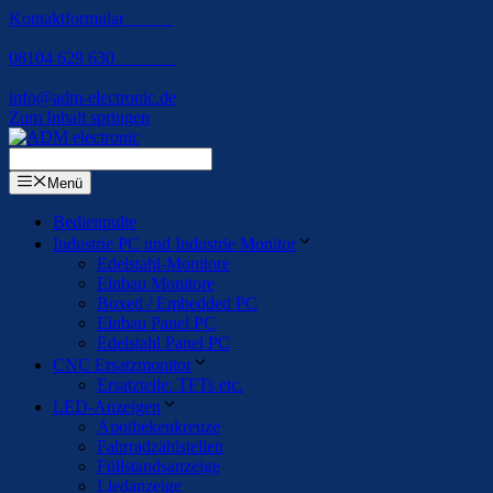
Kontaktformular
08104 629 630
info@adm-electronic.de
Zum Inhalt springen
Menü
Bedienpulte
Industrie PC und Industrie Monitor
Edelstahl-Monitore
Einbau Monitore
Boxed / Embedded PC
Einbau Panel PC
Edelstahl Panel PC
CNC Ersatzmonitor
Ersatzteile: TFTs etc.
LED-Anzeigen
Apothekenkreuze
Fahrradzählstellen
Füllstandsanzeige
Liedanzeige