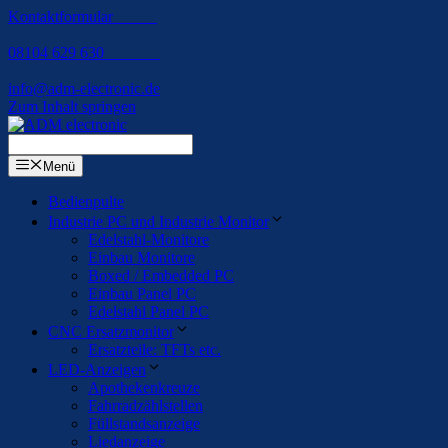
Kontaktformular
08104 629 630
info@adm-electronic.de
Zum Inhalt springen
Menü
Bedienpulte
Industrie PC und Industrie Monitor
Edelstahl-Monitore
Einbau Monitore
Boxed / Embedded PC
Einbau Panel PC
Edelstahl Panel PC
CNC Ersatzmonitor
Ersatzteile: TFTs etc.
LED-Anzeigen
Apothekenkreuze
Fahrradzählstellen
Füllstandsanzeige
Liedanzeige