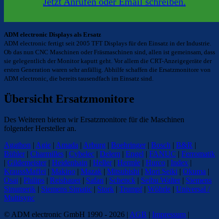
Jetzt Anrufen oder Email schreiben.
ADM electronic Displays als Ersatz
ADM electronic fertigt seit 2005 TFT Displays für den Einsatz in der Industrie.
Ob das nun CNC Maschinen oder Fräsmaschinen sind, allen ist gemeinsam, dass
sie gelegentlich der Monitor kaputt geht. Vor allem die CRT-Anzeigegeräte der
ersten Generation waren sehr anfällig. Abhilfe schaffen die Ersatzmonitore von
ADM electronic, die bereits tausendfach im Einsatz sind.
Übersicht Ersatzmonitore
Des Weiteren bieten wir Ersatzmonitore für die Maschinen
folgender Hersteller an.
Agathon
|
Agie
|
Amada
|
Arburg
|
Boehringer
|
Bosch
|
B&R
|
Bühler
|
Charmilles
|
Cybelec
|
Delem
|
Engel
|
FANUC
|
Ferromatik
|
Gildemeister
|
Heidenhain
|
Heller
|
Hermle
|
Hurco
|
Index
|
KraussMaffei
|
Makino
|
Mazak
|
Mitsubishi
|
Mori Seiki
|
Okuma
|
Osai
|
Philips
|
Reishauer
|
Safan
|
Schenck
|
Seibu Walter
|
Siemens
Sinumerik
|
Siemens Simatic
|
Stork
|
Trumpf
|
Wöhrle
|
Universal /
Multisync
© ADM electronic GmbH 1990 - 2026 |
AGB
|
Impressum
|