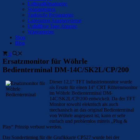
Luftqualitätsanzeige
Solaranzeigen
Tankstelle Preisanzeige
Ladestation Anzeigsysteme
Unfallfreie Tage Anzeige
Wägeanzeige
Shop
Blog
0
Ersatzmonitor für Wöhrle
Bedienterminal DM-14C/SK2L/CP/200
Dieser 12,1″ TFT Industriemonitor wurde
als Ersatz für einen 14″ CRT Röhrenmonitor
im Wöhrle Bedienterminal DM-
14C/SK2L/CP/200 entwickelt. Da der TFT
Monitor sowohl elektrisch als auch
mechanisch an das original Bedienterminal
von Wöhrle angepasst ist, kann er sehr
einfach und problemlos mittels „Plug &
Play“ Prinzip verbaut werden.
Das Sondertiming für die Grafikkarte CP527 wurde bei der