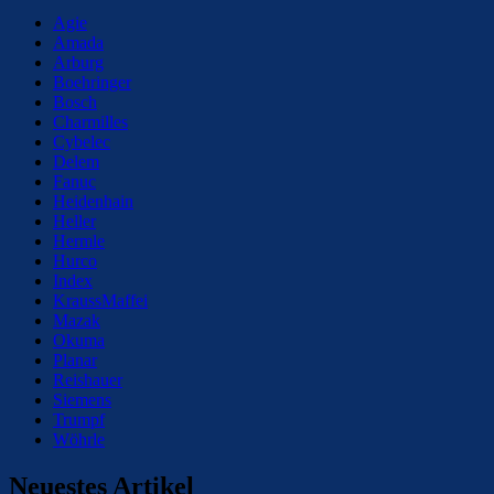
Agie
Amada
Arburg
Boehringer
Bosch
Charmilles
Cybelec
Delem
Fanuc
Heidenhain
Heller
Hermle
Hurco
Index
KraussMaffei
Mazak
Okuma
Planar
Reishauer
Siemens
Trumpf
Wöhrle
Neuestes Artikel