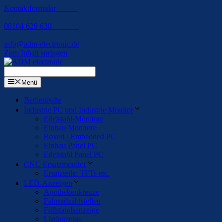
Kontaktformular
08104 629 630
info@adm-electronic.de
Zum Inhalt springen
Menü
Bedienpulte
Industrie PC und Industrie Monitor
Edelstahl-Monitore
Einbau Monitore
Boxed / Embedded PC
Einbau Panel PC
Edelstahl Panel PC
CNC Ersatzmonitor
Ersatzteile: TFTs etc.
LED-Anzeigen
Apothekenkreuze
Fahrradzählstellen
Füllstandsanzeige
Liedanzeige