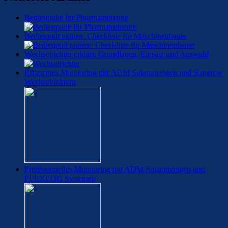
Bedienpulte für Pharmaindustrie
Bedienpult planen: Checkliste für Maschinenbauer
Wechselrichter erklärt: Grundlagen, Einsatz und Auswahl
Effizientes Monitoring mit ADM Solaranzeigen und Sungrow
Wechselrichtern
Professionelles Monitoring mit ADM Solaranzeigen und
PLEXLOG Systemen