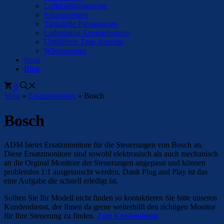
Luftqualitätsanzeige
Solaranzeigen
Tankstelle Preisanzeige
Ladestation Anzeigsysteme
Unfallfreie Tage Anzeige
Wägeanzeige
Shop
Blog
0
Shop
»
Ersatzmonitore
»
Bosch
Bosch
ADM bietet Ersatzmonitore für die Steuerungen von Bosch an.
Diese Ersatzmonitore sind sowohl elektronisch als auch mechanisch
an die Orginal Monitore der Steuerungen angepasst und können
problemlos 1:1 ausgetauscht werden. Dank Plug and Play ist das
eine Aufgabe die schnell erledigt ist.
Sollten Sie Ihr Modell nicht finden so kontaktieren Sie bitte unseren
Kundendienst, der Ihnen da gerne weiterhilft den richtigen Monitor
für Ihre Steuerung zu finden.
Zum Kundendienst