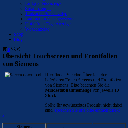
Luftqualitätsanzeige
Solaranzeigen
Tankstelle Preisanzeige
Ladestation Anzeigsysteme
Unfallfreie Tage Anzeige
Wägeanzeige
Shop
Blog
0
Übersicht Touchscreen und Frontfolien
von Siemens
Hier finden Sie eine Übersicht der
lieferbaren Touch Screens und Frontfolien
von Siemens. Bitte beachten Sie die
Mindestabnahmemenge
von jeweils
10
Stück
!
Sollte Ihr gewünschtes Produkt nicht dabei
sind,
sprechen Sie uns bitte einfach direkt
an
.
Siemens