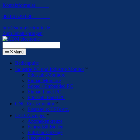
Kontaktformular
08104 629 630
info@adm-electronic.de
Zum Inhalt springen
Menü
Bedienpulte
Industrie PC und Industrie Monitor
Edelstahl-Monitore
Einbau Monitore
Boxed / Embedded PC
Einbau Panel PC
Edelstahl Panel PC
CNC Ersatzmonitor
Ersatzteile: TFTs etc.
LED-Anzeigen
Apothekenkreuze
Fahrradzählstellen
Füllstandsanzeige
Liedanzeige