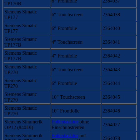
6″ Frontfolie
2364037
TP170B
Siemens Simatic
6″ Touchscreen
2364038
TP177
Siemens Simatic
6″ Frontfolie
2364040
TP177
Siemens Simatic
4″ Touchscreen
2364041
TP177B
Siemens Simatic
4″ Frontfolie
2364042
TP177B
Siemens Simatic
6″ Touchscreen
2364043
TP270
Siemens Simatic
6″ Frontfolie
2364044
TP270
Siemens Simatic
10″ Touchscreen
2364045
TP270
Siemens Simatic
10″ Frontfolie
2364046
TP270
Siemens Sinumerik
Folientastatur
ohne
2364027
OP12 (840DI)
Einschubstreifen
Siemens Sinumerik
Folientastatur
mit
2364078