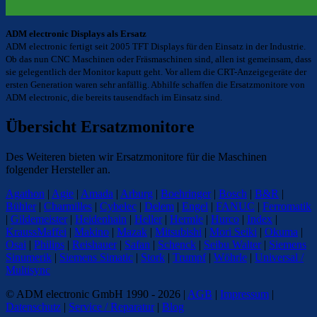
ADM electronic Displays als Ersatz
ADM electronic fertigt seit 2005 TFT Displays für den Einsatz in der Industrie.
Ob das nun CNC Maschinen oder Fräsmaschinen sind, allen ist gemeinsam, dass
sie gelegentlich der Monitor kaputt geht. Vor allem die CRT-Anzeigegeräte der
ersten Generation waren sehr anfällig. Abhilfe schaffen die Ersatzmonitore von
ADM electronic, die bereits tausendfach im Einsatz sind.
Übersicht Ersatzmonitore
Des Weiteren bieten wir Ersatzmonitore für die Maschinen
folgender Hersteller an.
Agathon
|
Agie
|
Amada
|
Arburg
|
Boehringer
|
Bosch
|
B&R
|
Bühler
|
Charmilles
|
Cybelec
|
Delem
|
Engel
|
FANUC
|
Ferromatik
|
Gildemeister
|
Heidenhain
|
Heller
|
Hermle
|
Hurco
|
Index
|
KraussMaffei
|
Makino
|
Mazak
|
Mitsubishi
|
Mori Seiki
|
Okuma
|
Osai
|
Philips
|
Reishauer
|
Safan
|
Schenck
|
Seibu Walter
|
Siemens
Sinumerik
|
Siemens Simatic
|
Stork
|
Trumpf
|
Wöhrle
|
Universal /
Multisync
© ADM electronic GmbH 1990 - 2026 |
AGB
|
Impressum
|
Datenschutz
|
Service / Reparatur
|
Blog