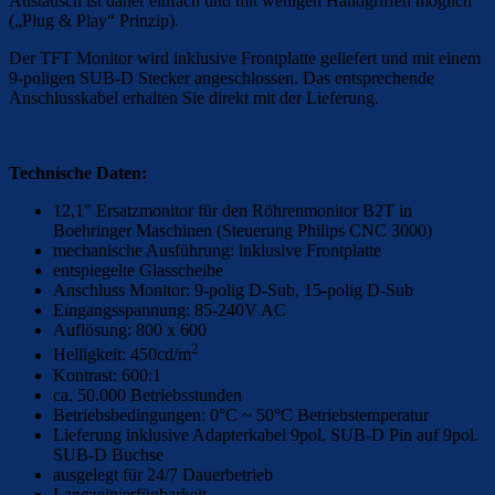
Austausch ist daher einfach und mit wenigen Handgriffen möglich
(„Plug & Play“ Prinzip).
Der TFT Monitor wird inklusive Frontplatte geliefert und mit einem
9-poligen SUB-D Stecker angeschlossen. Das entsprechende
Anschlusskabel erhalten Sie direkt mit der Lieferung.
Technische Daten:
12,1″ Ersatzmonitor für den Röhrenmonitor B2T in
Boehringer Maschinen (Steuerung Philips CNC 3000)
mechanische Ausführung: inklusive Frontplatte
entspiegelte Glasscheibe
Anschluss Monitor: 9-polig D-Sub, 15-polig D-Sub
Eingangsspannung: 85-240V AC
Auflösung: 800 x 600
2
Helligkeit: 450cd/m
Kontrast: 600:1
ca. 50.000 Betriebsstunden
Betriebsbedingungen: 0°C ~ 50°C Betriebstemperatur
Lieferung inklusive Adapterkabel 9pol. SUB-D Pin auf 9pol.
SUB-D Buchse
ausgelegt für 24/7 Dauerbetrieb
Langzeitverfügbarkeit