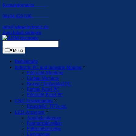
Kontaktformular
08104 629 630
info@adm-electronic.de
Zum Inhalt springen
Menü
Bedienpulte
Industrie PC und Industrie Monitor
Edelstahl-Monitore
Einbau Monitore
Boxed / Embedded PC
Einbau Panel PC
Edelstahl Panel PC
CNC Ersatzmonitor
Ersatzteile: TFTs etc.
LED-Anzeigen
Apothekenkreuze
Fahrradzählstellen
Füllstandsanzeige
Liedanzeige