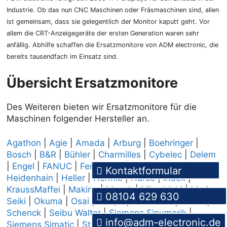
Industrie. Ob das nun CNC Maschinen oder Fräsmaschinen sind, allen
ist gemeinsam, dass sie gelegentlich der Monitor kaputt geht. Vor
allem die CRT-Anzeigegeräte der ersten Generation waren sehr
anfällig. Abhilfe schaffen die Ersatzmonitore von ADM electronic, die
bereits tausendfach im Einsatz sind.
Übersicht Ersatzmonitore
Des Weiteren bieten wir Ersatzmonitore für die
Maschinen folgender Hersteller an.
Agathon
|
Agie
|
Amada
|
Arburg
|
Boehringer
|
Bosch
|
B&R
|
Bühler
|
Charmilles
|
Cybelec
|
Delem
|
Engel
|
FANUC
|
Ferromatik
|
Gildemeister
|
Kontaktformular
Heidenhain
|
Heller
|
Hermle
|
Hurco
|
Index
|
KraussMaffei
|
Makino
|
Mazak
|
Mitsubishi
|
Mori
08104 629 630
Seiki
|
Okuma
|
Osai
|
Philips
|
Reishauer
|
Safan
|
Schenck
|
Seibu Walter
|
Siemens Sinumerik
|
info@adm-electronic.de
Siemens Simatic
|
Stork
|
Trumpf
|
Wöhrle
|