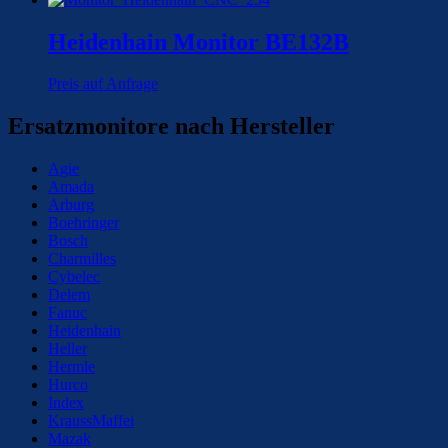
Heidenhain Monitor BE132B
Preis auf Anfrage
Ersatzmonitore nach Hersteller
Agie
Amada
Arburg
Boehringer
Bosch
Charmilles
Cybelec
Delem
Fanuc
Heidenhain
Heller
Hermle
Hurco
Index
KraussMaffei
Mazak