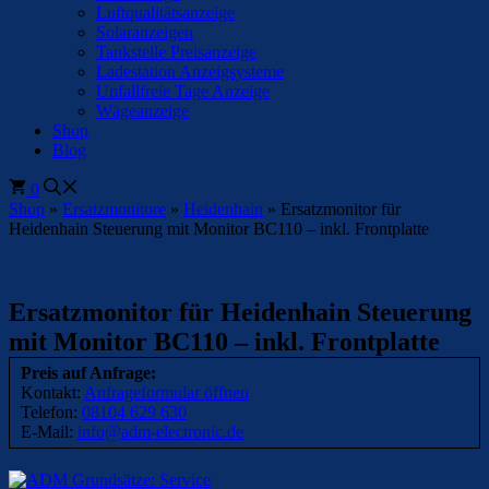
Luftqualitätsanzeige
Solaranzeigen
Tankstelle Preisanzeige
Ladestation Anzeigsysteme
Unfallfreie Tage Anzeige
Wägeanzeige
Shop
Blog
0
Shop
»
Ersatzmonitore
»
Heidenhain
»
Ersatzmonitor für
Heidenhain Steuerung mit Monitor BC110 – inkl. Frontplatte
Ersatzmonitor für Heidenhain Steuerung
mit Monitor BC110 – inkl. Frontplatte
Preis auf Anfrage:
Kontakt:
Anfrageformular öffnen
Telefon:
08104 629 630
E-Mail:
info@adm-electronic.de