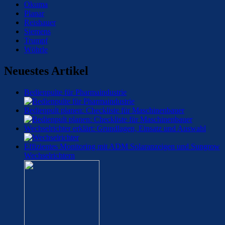
Okuma
Planar
Reishauer
Siemens
Trumpf
Wöhrle
Neuestes Artikel
Bedienpulte für Pharmaindustrie
Bedienpult planen: Checkliste für Maschinenbauer
Wechselrichter erklärt: Grundlagen, Einsatz und Auswahl
Effizientes Monitoring mit ADM Solaranzeigen und Sungrow
Wechselrichtern