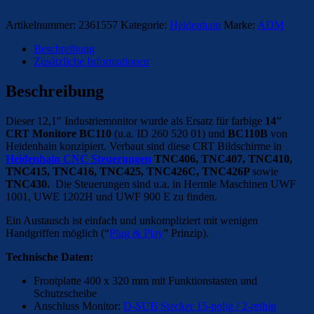
Artikelnummer:
2361557
Kategorie:
Heidenhain
Marke:
ADM
Beschreibung
Zusätzliche Informationen
Beschreibung
Dieser 12,1″ Industriemonitor wurde als Ersatz für farbige
14″
CRT Monitore
BC110
(u.a. ID 260 520 01) und
BC110B
von
Heidenhain konzipiert. Verbaut sind diese CRT Bildschirme in
Heidenhain CNC Steuerungen
TNC406, TNC407, TNC410,
TNC415, TNC416, TNC425, TNC426C, TNC426P
sowie
TNC430.
Die Steuerungen sind u.a. in Hermle Maschinen UWF
1001, UWE 1202H und UWF 900 E zu finden.
Ein Austausch ist einfach und unkompliziert mit wenigen
Handgriffen möglich (“
Plug & Play
” Prinzip).
Technische Daten:
Frontplatte 400 x 320 mm mit Funktionstasten und
Schutzscheibe
Anschluss Monitor:
D-SUB Stecker 15-polig / 2-reihig