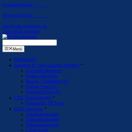
Kontaktformular
08104 629 630
info@adm-electronic.de
Zum Inhalt springen
Menü
Bedienpulte
Industrie PC und Industrie Monitor
Edelstahl-Monitore
Einbau Monitore
Boxed / Embedded PC
Einbau Panel PC
Edelstahl Panel PC
CNC Ersatzmonitor
Ersatzteile: TFTs etc.
LED-Anzeigen
Apothekenkreuze
Fahrradzählstellen
Füllstandsanzeige
Liedanzeige