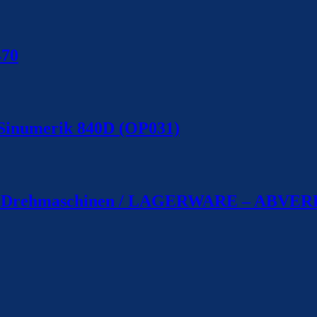
470
 Sinumerik 840D (OP031)
10 – Drehmaschinen / LAGERWARE – ABV