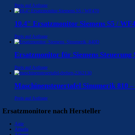
Preis auf Anfrage
10.4″ Ersatzmonitor Siemens S5 / WF
Preis auf Anfrage
Ersatzmonitor für Siemens Steuerung
Preis auf Anfrage
Maschinensteuertafel Sinumerik 8
Preis auf Anfrage
Ersatzmonitore nach Hersteller
Agie
Amada
Arburg