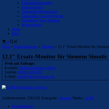
Luftqualitätsanzeige
Solaranzeigen
Tankstelle Preisanzeige
Ladestation Anzeigsysteme
Unfallfreie Tage Anzeige
Wägeanzeige
Shop
Blog
0
Shop
»
Ersatzmonitore
»
Siemens
»
12.1″ Ersatz-Monitor für Sieme
12.1″ Ersatz-Monitor für Siemens Simati
Preis auf Anfrage:
Kontakt:
Anfrageformular öffnen
Telefon:
08104 629 630
E-Mail:
info@adm-electronic.de
Artikelnummer:
2361191
Kategorie:
Siemens
Marke:
ADM
Beschreibung