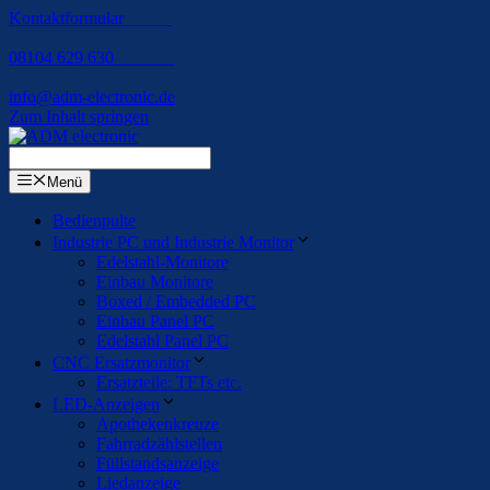
Kontaktformular
08104 629 630
info@adm-electronic.de
Zum Inhalt springen
Menü
Bedienpulte
Industrie PC und Industrie Monitor
Edelstahl-Monitore
Einbau Monitore
Boxed / Embedded PC
Einbau Panel PC
Edelstahl Panel PC
CNC Ersatzmonitor
Ersatzteile: TFTs etc.
LED-Anzeigen
Apothekenkreuze
Fahrradzählstellen
Füllstandsanzeige
Liedanzeige