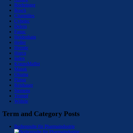
Boehringer
Bosch
Charmilles
Cybelec
Delem
Fanuc
Heidenhain
Heller
Hermle
Hurco
Index
KraussMaffei
Mazak
Okuma
Planar
Reishauer
Siemens
Trumpf
Wöhrle
Term and Category Posts
Bedienpulte für Pharmaindustrie