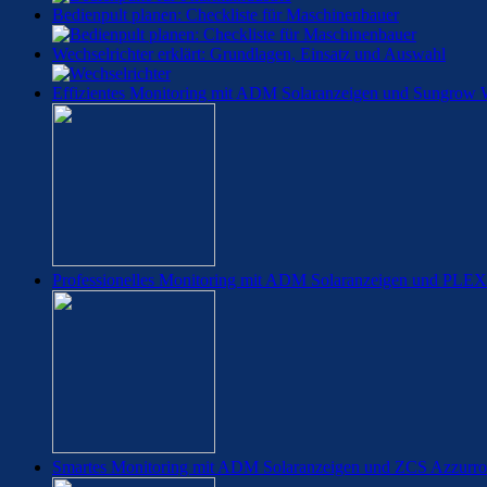
Bedienpult planen: Checkliste für Maschinenbauer
Wechselrichter erklärt: Grundlagen, Einsatz und Auswahl
Effizientes Monitoring mit ADM Solaranzeigen und Sungrow W
Professionelles Monitoring mit ADM Solaranzeigen und PL
Smartes Monitoring mit ADM Solaranzeigen und ZCS Azzurro 