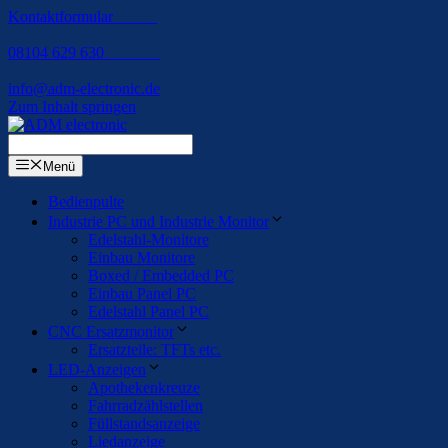
Kontaktformular
08104 629 630
info@adm-electronic.de
Zum Inhalt springen
Menü
Bedienpulte
Industrie PC und Industrie Monitor
Edelstahl-Monitore
Einbau Monitore
Boxed / Embedded PC
Einbau Panel PC
Edelstahl Panel PC
CNC Ersatzmonitor
Ersatzteile: TFTs etc.
LED-Anzeigen
Apothekenkreuze
Fahrradzählstellen
Füllstandsanzeige
Liedanzeige