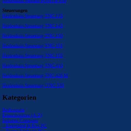
Heidenhain Monitor POSITIP 850
Steuerungen
Heidenhain Steuerung TNC 135
Heidenhain Steuerung TNC 145
Heidenhain Steuerung TNC 150
Heidenhain Steuerung TNC 151
Heidenhain Steuerung TNC 155
Heidenhain Steuerung TNC 410
Heidenhain Steuerung TNC 426 M
Heidenhain Steuerung iTNC 530
Kategorien
Bedienpulte
Ersatzmonitore (A-Z)
Industrie Computer
– Embedded & Box PC
– Taurus Edelstahl PCs