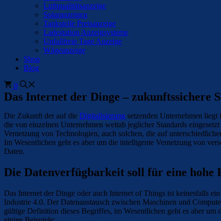
Luftqualitätsanzeige
Solaranzeigen
Tankstelle Preisanzeige
Ladestation Anzeigsysteme
Unfallfreie Tage Anzeige
Wägeanzeige
Shop
Blog
0
Das Internet der Dinge – zukunftssichere 
Die Zukunft der auf die
Digitalisierung
setzenden Unternehmen liegt i
die von einzelnen Unternehmen weitab jeglicher Standards eingesetzt 
Vernetzung von Technologien, auch solchen, die auf unterschiedliche
Im Wesentlichen geht es aber um die intelligente Vernetzung von vers
Daten.
Die Datenverfügbarkeit soll für eine hohe 
Das Internet der Dinge oder auch Internet of Things ist keinesfalls e
Industrie 4.0. Der Datenaustausch zwischen Maschinen und Computera
gültige Definition dieses Begriffes, im Wesentlichen geht es aber u
einige Beispiele: