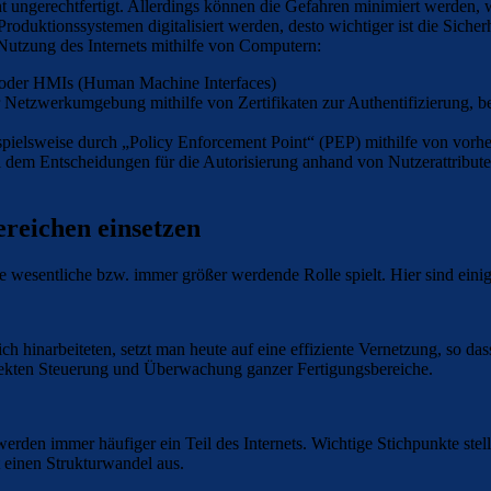
ht ungerechtfertigt. Allerdings können die Gefahren minimiert werden,
 Produktionssystemen digitalisiert werden, desto wichtiger ist die Sic
 Nutzung des Internets mithilfe von Computern:
 oder HMIs (Human Machine Interfaces)
etzwerkumgebung mithilfe von Zertifikaten zur Authentifizierung, beis
spielsweise durch „Policy Enforcement Point“ (PEP) mithilfe von vorh
i dem Entscheidungen für die Autorisierung anhand von Nutzerattribut
ereichen einsetzen
ne wesentliche bzw. immer größer werdende Rolle spielt. Hier sind einig
ch hinarbeiteten, setzt man heute auf eine effiziente Vernetzung, so da
rfekten Steuerung und Überwachung ganzer Fertigungsbereiche.
erden immer häufiger ein Teil des Internets. Wichtige Stichpunkte stel
t einen Strukturwandel aus.