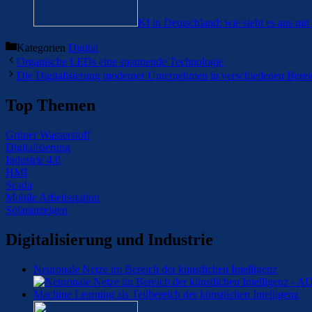
KI in Deutschland: wie sieht es aus m
Kategorien
Digital
Organische LEDs eine spannende Technologie
Die Digitalisierung moderner Unternehmen in verschiedenen Bere
Top Themen
Grüner Wasserstoff
Digitalisierung
Industrie 4.0
HMI
Scada
Mobile Arbeitsstation
Solaranzeigen
Digitalisierung und Industrie
Neuronale Netze im Bereich der künstlichen Intelligenz
Machine Learning als Teilbereich der künstlichen Intelligenz