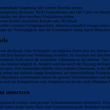
 unmittelbare Umgebung oder weitere Bereiche senden
 ermöglichen (Beispiele: RFID-Funketiketten oder QR-Codes zur Identi
hallen mit allen einzelnen Produktionsschritten
sweise flexibel einsetzbare Roboter oder 3D-Druck
perfekt vernetzter Fertigungsschritte, dadurch wesentlich weniger notw
en ohne die Notwendigkeit, dass die Koordination immer durch Mensc
eile
nn überhaupt. Eine Weitergabe von digitalen Daten über das Internet er
 mit dem Internet eine Verbindung herstellen. Im Haushalt sind dies be
 werdende Rolle durch die zusätzliche Anbindung an das Internet. Viele 
das Internet möglich ist. Möglich wird das durch die Nutzung intellige
fen muss. Dies funktioniert mithilfe einer zentralen Datenbank, in der 
gung stehen und dadurch zügige Reaktionen auf unterschiedliche Produkt
von Maschinen untereinander immer für gewisse Sicherheitsrisiken und 
auch ein Energiefresser sein, beispielsweise bei der nicht effiziente
nt umsetzen
getauscht werden, sind gewisse Sicherheitsstandards erforderlich. Dies
Leider haben heute immer noch viele Unternehmen große Bedenken im Hi