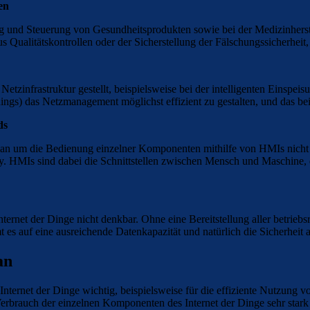
en
g und Steuerung von Gesundheitsprodukten sowie bei der Medizinherste
us Qualitätskontrollen oder der Sicherstellung der Fälschungssicherhei
infrastruktur gestellt, beispielsweise bei der intelligenten Einspeis
hings) das Netzmanagement möglichst effizient zu gestalten, und das be
ds
n um die Bedienung einzelner Komponenten mithilfe von HMIs nicht he
y. HMIs sind dabei die Schnittstellen zwischen Mensch und Maschine, d
ternet der Dinge nicht denkbar. Ohne eine Bereitstellung aller betrie
 es auf eine ausreichende Datenkapazität und natürlich die Sicherheit 
an
nternet der Dinge wichtig, beispielsweise für die effiziente Nutzung v
Verbrauch der einzelnen Komponenten des Internet der Dinge sehr stark