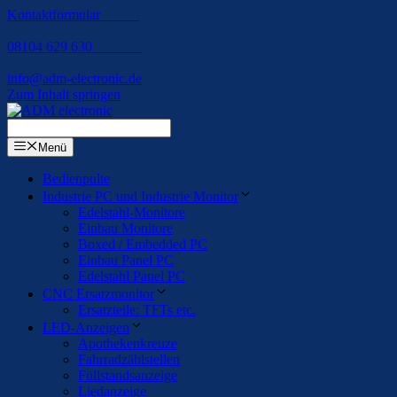
Kontaktformular
08104 629 630
info@adm-electronic.de
Zum Inhalt springen
Menü
Bedienpulte
Industrie PC und Industrie Monitor
Edelstahl-Monitore
Einbau Monitore
Boxed / Embedded PC
Einbau Panel PC
Edelstahl Panel PC
CNC Ersatzmonitor
Ersatzteile: TFTs etc.
LED-Anzeigen
Apothekenkreuze
Fahrradzählstellen
Füllstandsanzeige
Liedanzeige