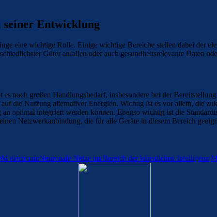
i seiner Entwicklung
inge eine wichtige Rolle. Einige wichtige Bereiche stellen dabei der e
erschiedlichster Güter anfallen oder auch gesundheitsrelevante Daten 
gibt es noch großen Handlungsbedarf, insbesondere bei der Bereitstellun
 auf die Nutzung alternativer Energien. Wichtig ist es vor allem, die z
 an optimal integriert werden können. Ebenso wichtig ist die Standar
einen Netzwerkanbindung, die für alle Geräte in diesem Bereich geeigne
Neuronale Netze im Bereich der künstlichen Intelligenz
Ma