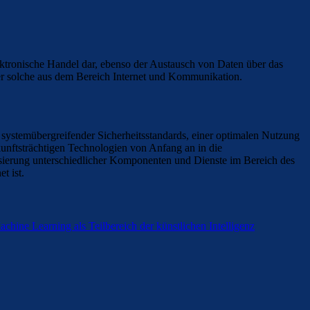
lektronische Handel dar, ebenso der Austausch von Daten über das
oder solche aus dem Bereich Internet und Kommunikation.
g systemübergreifender Sicherheitsstandards, einer optimalen Nutzung
ukunftsträchtigen Technologien von Anfang an in die
disierung unterschiedlicher Komponenten und Dienste im Bereich des
t ist.
chine Learning als Teilbereich der künstlichen Intelligenz