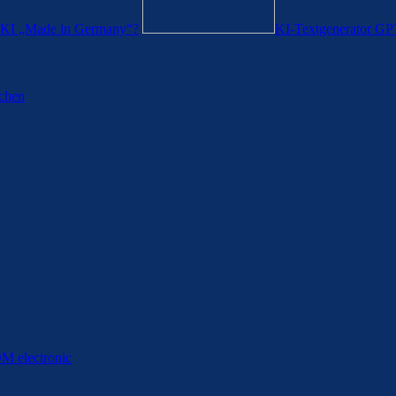
it KI „Made in Germany“?
KI-Textgenerator GPT-
ichen