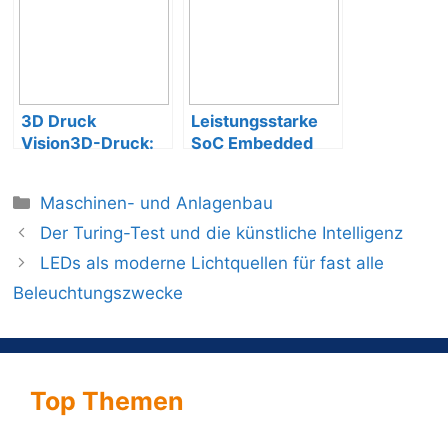
3D Druck
Leistungsstarke
Vision3D-Druck:
SoC Embedded
Visionen und
Boards mit INTEL-
Trends für die
Chipset
Maschinen- und Anlagenbau
additive Fertigung
Der Turing-Test und die künstliche Intelligenz
LEDs als moderne Lichtquellen für fast alle
Beleuchtungszwecke
Top Themen