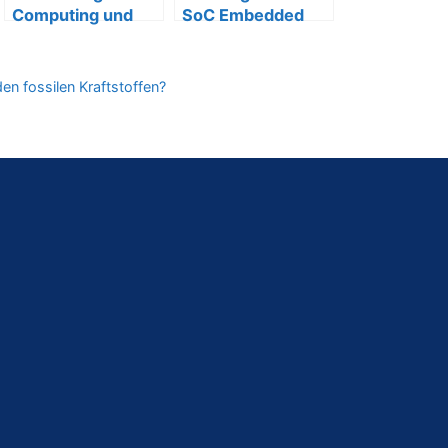
Computing und
SoC Embedded
wie funktioniert
Boards mit INTEL-
es?
Chipset
den fossilen Kraftstoffen?