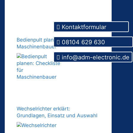
Kontaktformular
Bedienpult planen: Checkliste für
08104 629 630
Maschinenbauer
info@adm-electronic.de
Wechselrichter erklärt:
Grundlagen, Einsatz und Auswahl