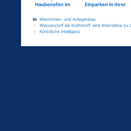
Haubenofen im
Einparken in Ihrer
Anlagenbau
Waschstraße mit
dem Panel PC und
Maschinen- und Anlagenbau
Monitor von ADM
Wasserstoff als Kraftstoff: eine Alternative zu 
Künstliche Intelligenz