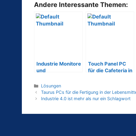
Andere Interessante Themen:
Industrie Monitore
Touch Panel PC
und
für die Cafeteria in
Industrie Compute
Schulen
r in
Lösungen
Pharma & Chemie
Taurus PCs für die Fertigung in der Lebensmitte
Industrie 4.0 ist mehr als nur ein Schlagwort