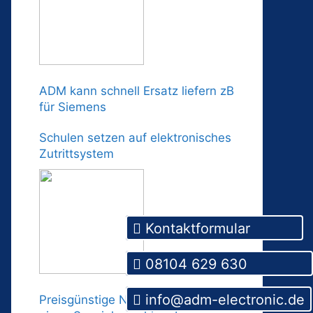
ADM kann schnell Ersatz liefern zB
für Siemens
Schulen setzen auf elektronisches
Zutrittsystem
Kontaktformular
08104 629 630
info@adm-electronic.de
Preisgünstige Neuentwicklung für