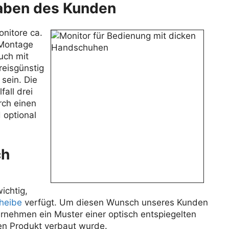
aben des Kunden
nitore ca.
 Montage
uch mit
eisgünstig
sein. Die
all drei
rch einen
 optional
ch
ichtig,
cheibe
verfügt. Um diesen Wunsch unseres Kunden
ernehmen ein Muster einer optisch entspiegelten
gen Produkt verbaut wurde.