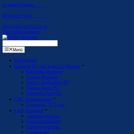
Kontaktformular
08104 629 630
info@adm-electronic.de
Zum Inhalt springen
Menü
Bedienpulte
Industrie PC und Industrie Monitor
Edelstahl-Monitore
Einbau Monitore
Boxed / Embedded PC
Einbau Panel PC
Edelstahl Panel PC
CNC Ersatzmonitor
Ersatzteile: TFTs etc.
LED-Anzeigen
Apothekenkreuze
Fahrradzählstellen
Füllstandsanzeige
Liedanzeige