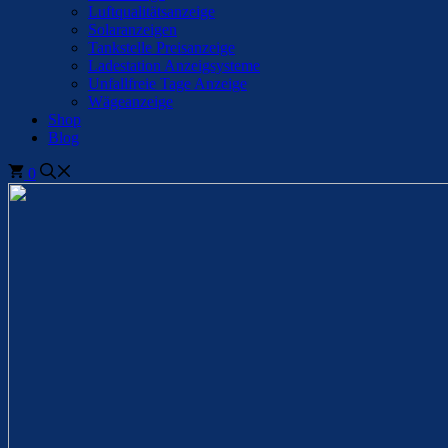
Luftqualitätsanzeige
Solaranzeigen
Tankstelle Preisanzeige
Ladestation Anzeigsysteme
Unfallfreie Tage Anzeige
Wägeanzeige
Shop
Blog
0