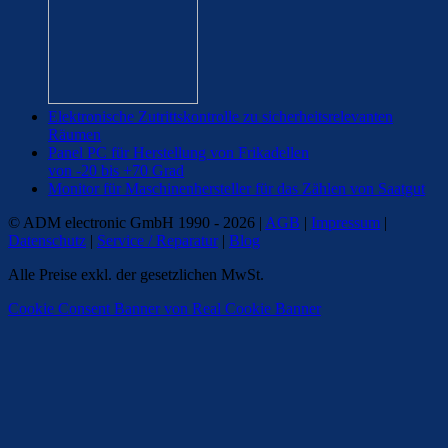
Elektronische Zutrittskontrolle zu sicherheitsrelevanten
Räumen
Panel PC für Herstellung von Frikadellen
von -20 bis +70 Grad
Monitor für Maschinenhersteller für das Zählen von Saatgut
© ADM electronic GmbH 1990 - 2026 |
AGB
|
Impressum
|
Datenschutz
|
Service / Reparatur
|
Blog
Alle Preise exkl. der gesetzlichen MwSt.
Cookie Consent Banner von Real Cookie Banner