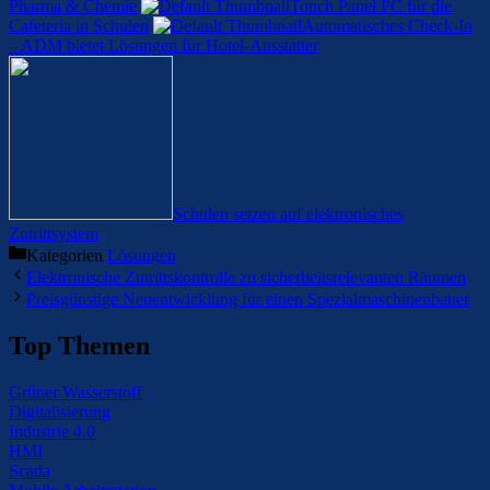
Pharma & Chemie
Touch Panel PC für die
Cafeteria in Schulen
Automatisches Check-In
– ADM bietet Lösungen für Hotel-Ausstatter
Schulen setzen auf elektronisches
Zutrittsystem
Kategorien
Lösungen
Elektronische Zutrittskontrolle zu sicherheitsrelevanten Räumen
Preisgünstige Neuentwicklung für einen Spezialmaschinenbauer
Top Themen
Grüner Wasserstoff
Digitalisierung
Industrie 4.0
HMI
Scada