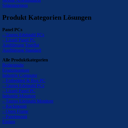
Mobile Arbeitsstation
Solaranzeigen
Produkt Kategorien Lösungen
Panel PCs
– Taurus Edelstahl PCs
– Lizard Panel PC
Ausführung Trueflat
Ausführung Standard
Alle Produktkategorien
Bedienpulte
Ersatzmonitore
Industrie Computer
– Embedded & Box PC
– Taurus Edelstahl PCs
– Lizard Panel PC
Industrie Monitore
– Taurus Edelstahl Monitore
– Rackmount
– Open Frame
– Panelmount
Einlass