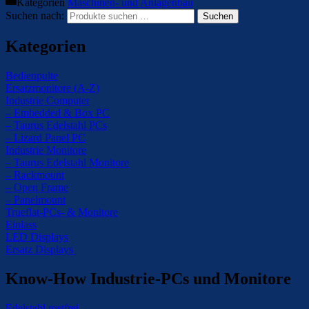
Kategorien
Maschinen- und Anlagenbau
Suchen nach:
Suchen
Kategorien
Bedienpulte
Ersatzmonitore (A-Z)
Industrie Computer
– Embedded & Box PC
– Taurus Edelstahl PCs
– Lizard Panel PC
Industrie Monitore
– Taurus Edelstahl Monitore
– Rackmount
– Open Frame
– Panelmount
Trueflat-PCs- & Monitore
Einlass
LED Displays
Ersatz Displays
Know-How Industrie-PCs und Monitore
Edelstahl rostfrei