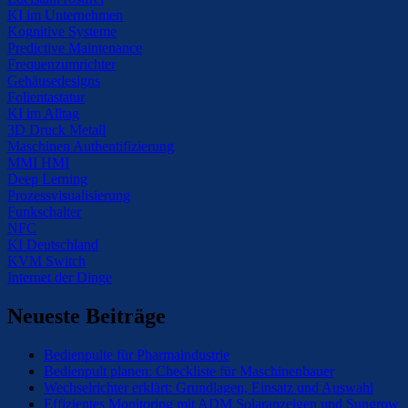
KI im Unternehmen
Kognitive Systeme
Predictive Maintenance
Frequenzumrichter
Gehäusedesigns
Folientastatur
KI im Alltag
3D Druck Metall
Maschinen Authentifizierung
MMI HMI
Deep Lerning
Prozessvisualisierung
Funkschalter
NFC
KI Deutschland
KVM Switch
Internet der Dinge
Neueste Beiträge
Bedienpulte für Pharmaindustrie
Bedienpult planen: Checkliste für Maschinenbauer
Wechselrichter erklärt: Grundlagen, Einsatz und Auswahl
Effizientes Monitoring mit ADM Solaranzeigen und Sungrow