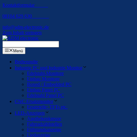
Kontaktformular
08104 629 630
info@adm-electronic.de
Zum Inhalt springen
Menü
Bedienpulte
Industrie PC und Industrie Monitor
Edelstahl-Monitore
Einbau Monitore
Boxed / Embedded PC
Einbau Panel PC
Edelstahl Panel PC
CNC Ersatzmonitor
Ersatzteile: TFTs etc.
LED-Anzeigen
Apothekenkreuze
Fahrradzählstellen
Füllstandsanzeige
Liedanzeige