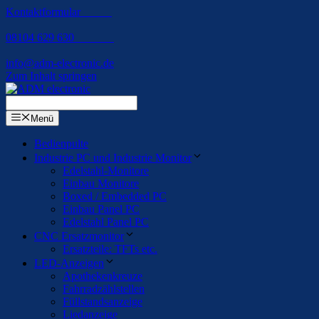
Kontaktformular
08104 629 630
info@adm-electronic.de
Zum Inhalt springen
Menü
Bedienpulte
Industrie PC und Industrie Monitor
Edelstahl-Monitore
Einbau Monitore
Boxed / Embedded PC
Einbau Panel PC
Edelstahl Panel PC
CNC Ersatzmonitor
Ersatzteile: TFTs etc.
LED-Anzeigen
Apothekenkreuze
Fahrradzählstellen
Füllstandsanzeige
Liedanzeige