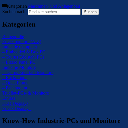
Kategorien
Maschinen- und Anlagenbau
Suchen nach:
Suchen
Kategorien
Bedienpulte
Ersatzmonitore (A-Z)
Industrie Computer
– Embedded & Box PC
– Taurus Edelstahl PCs
– Lizard Panel PC
Industrie Monitore
– Taurus Edelstahl Monitore
– Rackmount
– Open Frame
– Panelmount
Trueflat-PCs- & Monitore
Einlass
LED Displays
Ersatz Displays
Know-How Industrie-PCs und Monitore