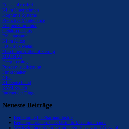
Edelstahl rostfrei
KI im Unternehmen
Kognitive Systeme
Predictive Maintenance
Frequenzumrichter
Gehäusedesigns
Folientastatur
KI im Alltag
3D Druck Metall
Maschinen Authentifizierung
MMI HMI
Deep Lerning
Prozessvisualisierung
Funkschalter
NFC
KI Deutschland
KVM Switch
Internet der Dinge
Neueste Beiträge
Bedienpulte für Pharmaindustrie
Bedienpult planen: Checkliste für Maschinenbauer
Wechselrichter erklärt: Grundlagen, Einsatz und Auswahl