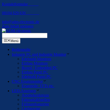
Kontaktformular
08104 629 630
info@adm-electronic.de
Zum Inhalt springen
Menü
Bedienpulte
Industrie PC und Industrie Monitor
Edelstahl-Monitore
Einbau Monitore
Boxed / Embedded PC
Einbau Panel PC
Edelstahl Panel PC
CNC Ersatzmonitor
Ersatzteile: TFTs etc.
LED-Anzeigen
Apothekenkreuze
Fahrradzählstellen
Füllstandsanzeige
Liedanzeige