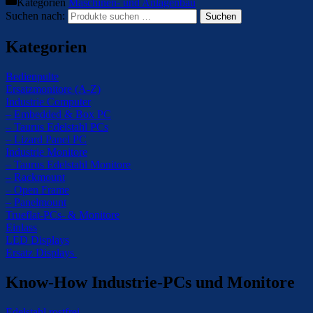
Kategorien
Maschinen- und Anlagenbau
Suchen nach:
Suchen
Kategorien
Bedienpulte
Ersatzmonitore (A-Z)
Industrie Computer
– Embedded & Box PC
– Taurus Edelstahl PCs
– Lizard Panel PC
Industrie Monitore
– Taurus Edelstahl Monitore
– Rackmount
– Open Frame
– Panelmount
Trueflat-PCs- & Monitore
Einlass
LED Displays
Ersatz Displays
Know-How Industrie-PCs und Monitore
Edelstahl rostfrei