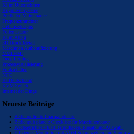
KI im Unternehmen
Kognitive Systeme
Predictive Maintenance
Frequenzumrichter
Gehäusedesigns
Folientastatur
KI im Alltag
3D Druck Metall
Maschinen Authentifizierung
MMI HMI
Deep Lerning
Prozessvisualisierung
Funkschalter
NFC
KI Deutschland
KVM Switch
Internet der Dinge
Neueste Beiträge
Bedienpulte für Pharmaindustrie
Bedienpult planen: Checkliste für Maschinenbauer
Wechselrichter erklärt: Grundlagen, Einsatz und Auswahl
Effizientes Monitoring mit ADM Solaranzeigen und Sungrow