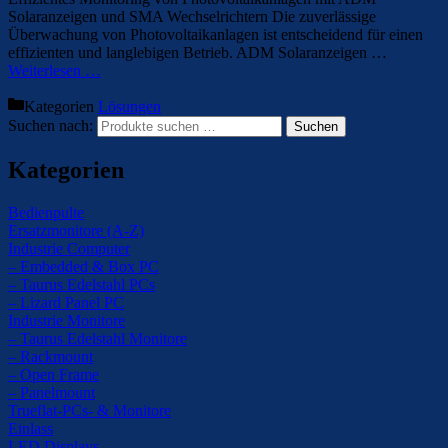
Solaranzeigen und SMA Wechselrichtern Die zuverlässige
Überwachung von Photovoltaikanlagen ist entscheidend für einen
effizienten und langlebigen Betrieb. ADM Solaranzeigen …
Weiterlesen …
Kategorien
Lösungen
Suchen nach:
Suchen
Kategorien
Bedienpulte
Ersatzmonitore (A-Z)
Industrie Computer
– Embedded & Box PC
– Taurus Edelstahl PCs
– Lizard Panel PC
Industrie Monitore
– Taurus Edelstahl Monitore
– Rackmount
– Open Frame
– Panelmount
Trueflat-PCs- & Monitore
Einlass
LED Displays