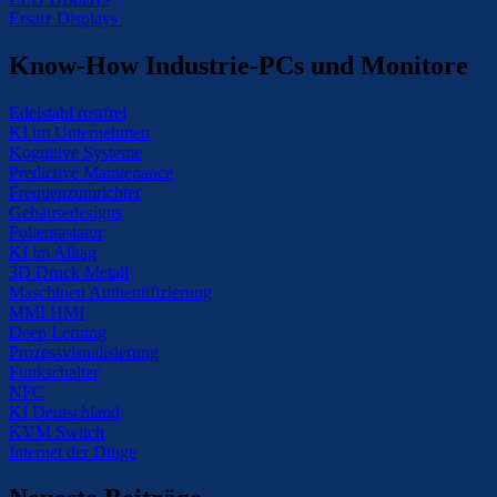
Ersatz Displays
Know-How Industrie-PCs und Monitore
Edelstahl rostfrei
KI im Unternehmen
Kognitive Systeme
Predictive Maintenance
Frequenzumrichter
Gehäusedesigns
Folientastatur
KI im Alltag
3D Druck Metall
Maschinen Authentifizierung
MMI HMI
Deep Lerning
Prozessvisualisierung
Funkschalter
NFC
KI Deutschland
KVM Switch
Internet der Dinge