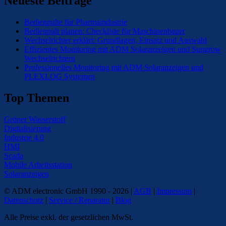
Neueste Beiträge
Bedienpulte für Pharmaindustrie
Bedienpult planen: Checkliste für Maschinenbauer
Wechselrichter erklärt: Grundlagen, Einsatz und Auswahl
Effizientes Monitoring mit ADM Solaranzeigen und Sungrow
Wechselrichtern
Professionelles Monitoring mit ADM Solaranzeigen und
PLEXLOG Systemen
Top Themen
Grüner Wasserstoff
Digitalisierung
Industrie 4.0
HMI
Scada
Mobile Arbeitsstation
Solaranzeigen
© ADM electronic GmbH 1990 - 2026 |
AGB
|
Impressum
|
Datenschutz
|
Service / Reparatur
|
Blog
Alle Preise exkl. der gesetzlichen MwSt.