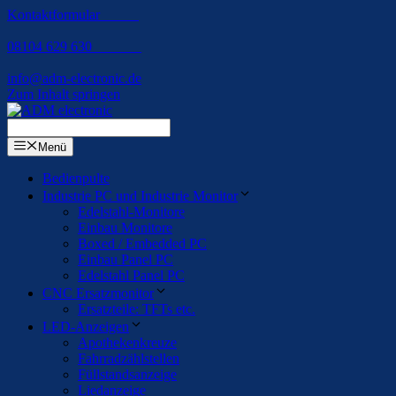
Kontaktformular
08104 629 630
info@adm-electronic.de
Zum Inhalt springen
Menü
Bedienpulte
Industrie PC und Industrie Monitor
Edelstahl-Monitore
Einbau Monitore
Boxed / Embedded PC
Einbau Panel PC
Edelstahl Panel PC
CNC Ersatzmonitor
Ersatzteile: TFTs etc.
LED-Anzeigen
Apothekenkreuze
Fahrradzählstellen
Füllstandsanzeige
Liedanzeige