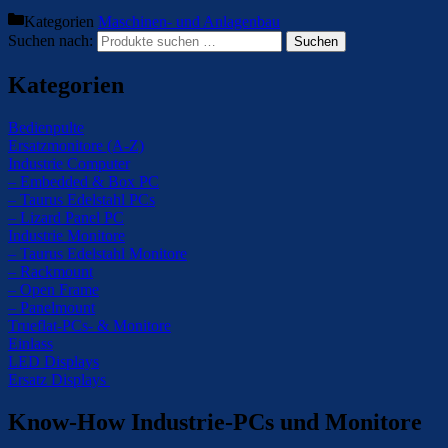
Kategorien
Maschinen- und Anlagenbau
Suchen nach:
Suchen
Kategorien
Bedienpulte
Ersatzmonitore (A-Z)
Industrie Computer
– Embedded & Box PC
– Taurus Edelstahl PCs
– Lizard Panel PC
Industrie Monitore
– Taurus Edelstahl Monitore
– Rackmount
– Open Frame
– Panelmount
Trueflat-PCs- & Monitore
Einlass
LED Displays
Ersatz Displays
Know-How Industrie-PCs und Monitore