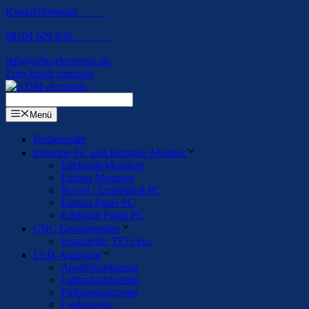
Kontaktformular
08104 629 630
info@adm-electronic.de
Zum Inhalt springen
Menü
Bedienpulte
Industrie PC und Industrie Monitor
Edelstahl-Monitore
Einbau Monitore
Boxed / Embedded PC
Einbau Panel PC
Edelstahl Panel PC
CNC Ersatzmonitor
Ersatzteile: TFTs etc.
LED-Anzeigen
Apothekenkreuze
Fahrradzählstellen
Füllstandsanzeige
Liedanzeige