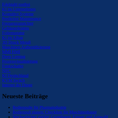
Edelstahl rostfrei
KI im Unternehmen
Kognitive Systeme
Predictive Maintenance
Frequenzumrichter
Gehäusedesigns
Folientastatur
KI im Alltag
3D Druck Metall
Maschinen Authentifizierung
MMI HMI
Deep Lerning
Prozessvisualisierung
Funkschalter
NFC
KI Deutschland
KVM Switch
Internet der Dinge
Neueste Beiträge
Bedienpulte für Pharmaindustrie
Bedienpult planen: Checkliste für Maschinenbauer
Wechselrichter erklärt: Grundlagen, Einsatz und Auswahl