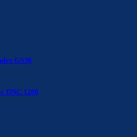
Index GS30
lec DNC 1200