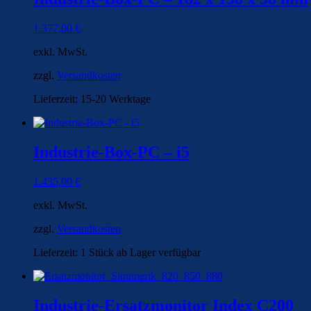
1.377,00
€
exkl. MwSt.
zzgl.
Versandkosten
Lieferzeit:
15-20 Werktage
Industrie-Box-PC – i5
1.435,00
€
exkl. MwSt.
zzgl.
Versandkosten
Lieferzeit:
1 Stück ab Lager verfügbar
Industrie-Ersatzmonitor Index C200