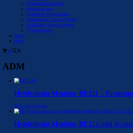
Luftqualitätsanzeige
Solaranzeigen
Tankstelle Preisanzeige
Ladestation Anzeigsysteme
Unfallfreie Tage Anzeige
Wägeanzeige
Shop
Blog
0
ADM
Heidenhain Monitor BE211 – Ersatzm
Preis auf Anfrage
Heidenhain Monitor BE212 inkl B und