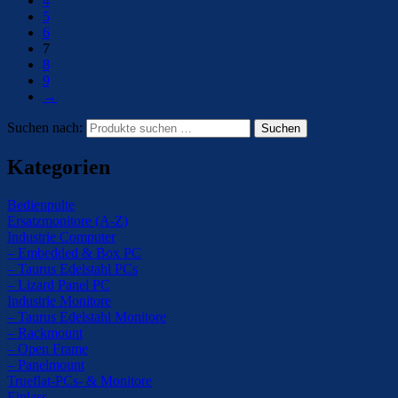
4
5
6
7
8
9
→
Suchen nach:
Suchen
Kategorien
Bedienpulte
Ersatzmonitore (A-Z)
Industrie Computer
– Embedded & Box PC
– Taurus Edelstahl PCs
– Lizard Panel PC
Industrie Monitore
– Taurus Edelstahl Monitore
– Rackmount
– Open Frame
– Panelmount
Trueflat-PCs- & Monitore
Einlass