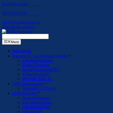
Kontaktformular
08104 629 630
info@adm-electronic.de
Zum Inhalt springen
Menü
Bedienpulte
Industrie PC und Industrie Monitor
Edelstahl-Monitore
Einbau Monitore
Boxed / Embedded PC
Einbau Panel PC
Edelstahl Panel PC
CNC Ersatzmonitor
Ersatzteile: TFTs etc.
LED-Anzeigen
Apothekenkreuze
Fahrradzählstellen
Füllstandsanzeige
Liedanzeige