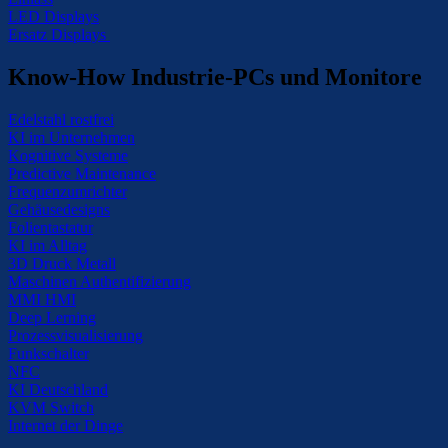
LED Displays
Ersatz Displays
Know-How Industrie-PCs und Monitore
Edelstahl rostfrei
KI im Unternehmen
Kognitive Systeme
Predictive Maintenance
Frequenzumrichter
Gehäusedesigns
Folientastatur
KI im Alltag
3D Druck Metall
Maschinen Authentifizierung
MMI HMI
Deep Lerning
Prozessvisualisierung
Funkschalter
NFC
KI Deutschland
KVM Switch
Internet der Dinge