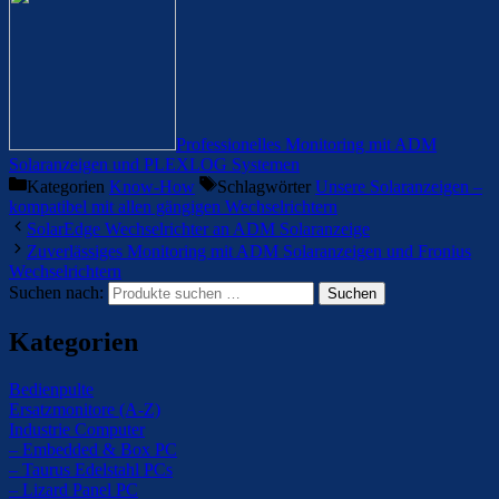
Professionelles Monitoring mit ADM
Solaranzeigen und PLEXLOG Systemen
Kategorien
Know-How
Schlagwörter
Unsere Solaranzeigen –
kompatibel mit allen gängigen Wechselrichtern
SolarEdge Wechselrichter an ADM Solaranzeige
Zuverlässiges Monitoring mit ADM Solaranzeigen und Fronius
Wechselrichtern
Suchen nach:
Suchen
Kategorien
Bedienpulte
Ersatzmonitore (A-Z)
Industrie Computer
– Embedded & Box PC
– Taurus Edelstahl PCs
– Lizard Panel PC