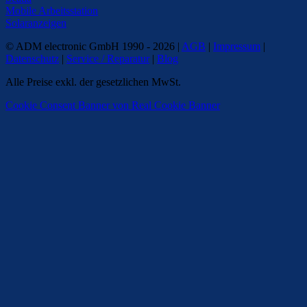
Mobile Arbeitsstation
Solaranzeigen
© ADM electronic GmbH 1990 - 2026 |
AGB
|
Impressum
|
Datenschutz
|
Service / Reparatur
|
Blog
Alle Preise exkl. der gesetzlichen MwSt.
Cookie Consent Banner von Real Cookie Banner