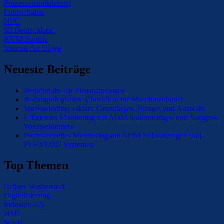
Prozessvisualisierung
Funkschalter
NFC
KI Deutschland
KVM Switch
Internet der Dinge
Neueste Beiträge
Bedienpulte für Pharmaindustrie
Bedienpult planen: Checkliste für Maschinenbauer
Wechselrichter erklärt: Grundlagen, Einsatz und Auswahl
Effizientes Monitoring mit ADM Solaranzeigen und Sungrow
Wechselrichtern
Professionelles Monitoring mit ADM Solaranzeigen und
PLEXLOG Systemen
Top Themen
Grüner Wasserstoff
Digitalisierung
Industrie 4.0
HMI
Scada