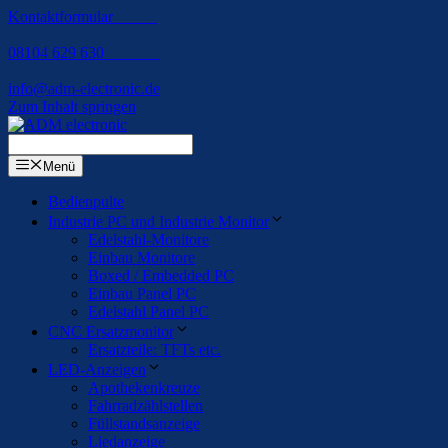
Kontaktformular
08104 629 630
info@adm-electronic.de
Zum Inhalt springen
Menü
Bedienpulte
Industrie PC und Industrie Monitor
Edelstahl-Monitore
Einbau Monitore
Boxed / Embedded PC
Einbau Panel PC
Edelstahl Panel PC
CNC Ersatzmonitor
Ersatzteile: TFTs etc.
LED-Anzeigen
Apothekenkreuze
Fahrradzählstellen
Füllstandsanzeige
Liedanzeige