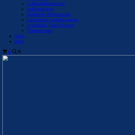
Luftqualitätsanzeige
Solaranzeigen
Tankstelle Preisanzeige
Ladestation Anzeigsysteme
Unfallfreie Tage Anzeige
Wägeanzeige
Shop
Blog
0