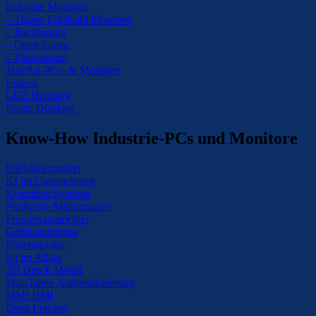
Industrie Monitore
– Taurus Edelstahl Monitore
– Rackmount
– Open Frame
– Panelmount
Trueflat-PCs- & Monitore
Einlass
LED Displays
Ersatz Displays
Know-How Industrie-PCs und Monitore
Edelstahl rostfrei
KI im Unternehmen
Kognitive Systeme
Predictive Maintenance
Frequenzumrichter
Gehäusedesigns
Folientastatur
KI im Alltag
3D Druck Metall
Maschinen Authentifizierung
MMI HMI
Deep Lerning