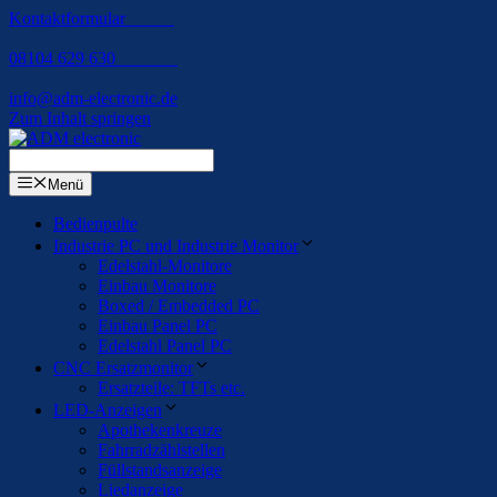
Kontaktformular
08104 629 630
info@adm-electronic.de
Zum Inhalt springen
Menü
Bedienpulte
Industrie PC und Industrie Monitor
Edelstahl-Monitore
Einbau Monitore
Boxed / Embedded PC
Einbau Panel PC
Edelstahl Panel PC
CNC Ersatzmonitor
Ersatzteile: TFTs etc.
LED-Anzeigen
Apothekenkreuze
Fahrradzählstellen
Füllstandsanzeige
Liedanzeige