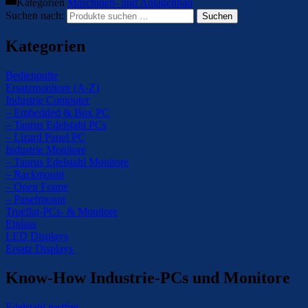
Kategorien
Maschinen- und Anlagenbau
Suchen nach:
Suchen
Kategorien
Bedienpulte
Ersatzmonitore (A-Z)
Industrie Computer
– Embedded & Box PC
– Taurus Edelstahl PCs
– Lizard Panel PC
Industrie Monitore
– Taurus Edelstahl Monitore
– Rackmount
– Open Frame
– Panelmount
Trueflat-PCs- & Monitore
Einlass
LED Displays
Ersatz Displays
Know-How Industrie-PCs und Monitore
Edelstahl rostfrei