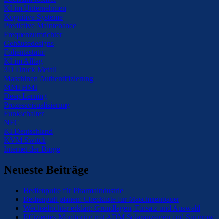
KI im Unternehmen
Kognitive Systeme
Predictive Maintenance
Frequenzumrichter
Gehäusedesigns
Folientastatur
KI im Alltag
3D Druck Metall
Maschinen Authentifizierung
MMI HMI
Deep Lerning
Prozessvisualisierung
Funkschalter
NFC
KI Deutschland
KVM Switch
Internet der Dinge
Neueste Beiträge
Bedienpulte für Pharmaindustrie
Bedienpult planen: Checkliste für Maschinenbauer
Wechselrichter erklärt: Grundlagen, Einsatz und Auswahl
Effizientes Monitoring mit ADM Solaranzeigen und Sungrow