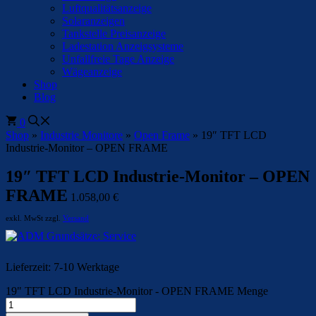
Luftqualitätsanzeige
Solaranzeigen
Tankstelle Preisanzeige
Ladestation Anzeigsysteme
Unfallfreie Tage Anzeige
Wägeanzeige
Shop
Blog
0
Shop
»
Industrie Monitore
»
Open Frame
»
19″ TFT LCD
Industrie-Monitor – OPEN FRAME
19″ TFT LCD Industrie-Monitor – OPEN
FRAME
1.058,00
€
exkl. MwSt zzgl.
Versand
Lieferzeit:
7-10 Werktage
19" TFT LCD Industrie-Monitor - OPEN FRAME Menge