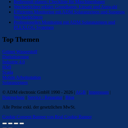
Bedienpult planen: Checkliste für Maschinenbauer
Wechselrichter erklärt: Grundlagen, Einsatz und Auswahl
Effizientes Monitoring mit ADM Solaranzeigen und Sungrow
Wechselrichtern
Professionelles Monitoring mit ADM Solaranzeigen und
PLEXLOG Systemen
Top Themen
Grüner Wasserstoff
Digitalisierung
Industrie 4.0
HMI
Scada
Mobile Arbeitsstation
Solaranzeigen
© ADM electronic GmbH 1990 - 2026 |
AGB
|
Impressum
|
Datenschutz
|
Service / Reparatur
|
Blog
Alle Preise exkl. der gesetzlichen MwSt.
Cookie Consent Banner von Real Cookie Banner