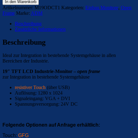
In den Warenkorb
Artikelnummer:
M19ODCT1
Kategorien:
Einbau Monitore
,
Open
Frame
Marke:
ADM
Beschreibung
Zusätzliche Informationen
Beschreibung
Ideal zur Integration in bestehende Systemgehäuse in allen
Bereichen der Industrie.
19″ TFT LCD Industrie-Monitor –
open frame
zur Integration in bestehende Systemgehäuse
resistiver Touch
(über USB)
Auflösung: 1280 x 1024
Signaleingang: VGA + DVI
Spannungsversorgung: 24V DC
Folgende Optionen auf Anfrage erhältlich:
Touch:
GFG