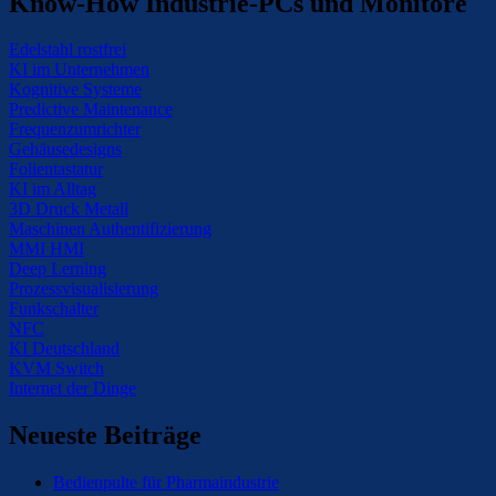
Know-How Industrie-PCs und Monitore
Edelstahl rostfrei
KI im Unternehmen
Kognitive Systeme
Predictive Maintenance
Frequenzumrichter
Gehäusedesigns
Folientastatur
KI im Alltag
3D Druck Metall
Maschinen Authentifizierung
MMI HMI
Deep Lerning
Prozessvisualisierung
Funkschalter
NFC
KI Deutschland
KVM Switch
Internet der Dinge
Neueste Beiträge
Bedienpulte für Pharmaindustrie