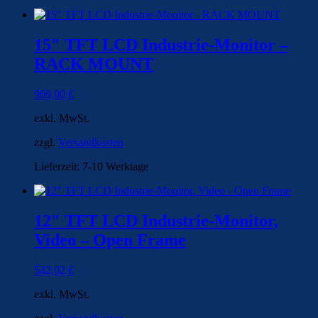
15″ TFT LCD Industrie-Monitor –
RACK MOUNT
969,00
€
exkl. MwSt.
zzgl.
Versandkosten
Lieferzeit:
7-10 Werktage
12″ TFT LCD Industrie-Monitor,
Video – Open Frame
542,02
€
exkl. MwSt.