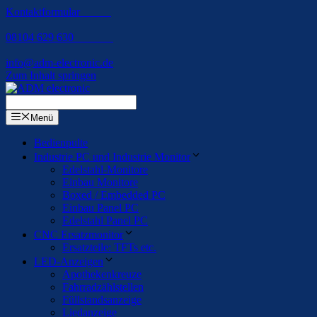
Kontaktformular
08104 629 630
info@adm-electronic.de
Zum Inhalt springen
Menü
Bedienpulte
Industrie PC und Industrie Monitor
Edelstahl-Monitore
Einbau Monitore
Boxed / Embedded PC
Einbau Panel PC
Edelstahl Panel PC
CNC Ersatzmonitor
Ersatzteile: TFTs etc.
LED-Anzeigen
Apothekenkreuze
Fahrradzählstellen
Füllstandsanzeige
Liedanzeige