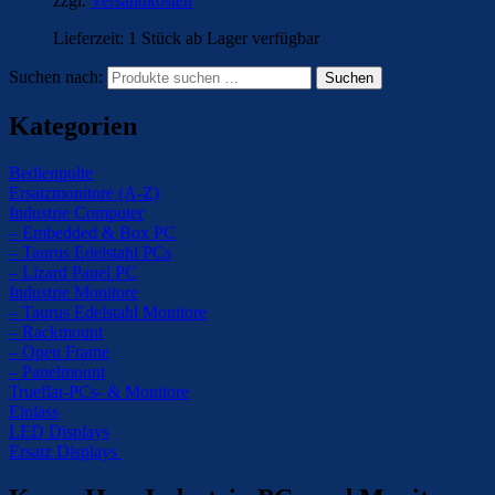
zzgl.
Versandkosten
Lieferzeit:
1 Stück ab Lager verfügbar
Suchen nach:
Suchen
Kategorien
Bedienpulte
Ersatzmonitore (A-Z)
Industrie Computer
– Embedded & Box PC
– Taurus Edelstahl PCs
– Lizard Panel PC
Industrie Monitore
– Taurus Edelstahl Monitore
– Rackmount
– Open Frame
– Panelmount
Trueflat-PCs- & Monitore
Einlass
LED Displays
Ersatz Displays