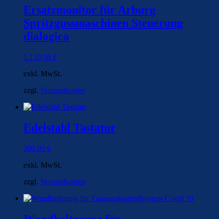
Ersatzmonitor für Arburg
Spritzgussmaschinen Steuerung
dialogica
1.110,08
€
exkl. MwSt.
zzgl.
Versandkosten
Edelstahl Tastatur
390,00
€
exkl. MwSt.
zzgl.
Versandkosten