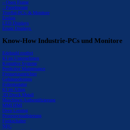
– Open Frame
– Panelmount
Trueflat-PCs- & Monitore
Einlass
LED Displays
Ersatz Displays
Know-How Industrie-PCs und Monitore
Edelstahl rostfrei
KI im Unternehmen
Kognitive Systeme
Predictive Maintenance
Frequenzumrichter
Gehäusedesigns
Folientastatur
KI im Alltag
3D Druck Metall
Maschinen Authentifizierung
MMI HMI
Deep Lerning
Prozessvisualisierung
Funkschalter
NFC