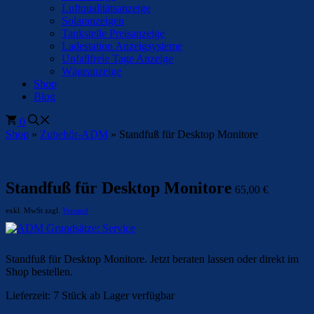
Luftqualitätsanzeige
Solaranzeigen
Tankstelle Preisanzeige
Ladestation Anzeigsysteme
Unfallfreie Tage Anzeige
Wägeanzeige
Shop
Blog
0
Shop
»
Zubehör-ADM
»
Standfuß für Desktop Monitore
Standfuß für Desktop Monitore
65,00
€
exkl. MwSt zzgl.
Versand
Standfuß für Desktop Monitore. Jetzt beraten lassen oder direkt im
Shop bestellen.
Lieferzeit:
7 Stück ab Lager verfügbar