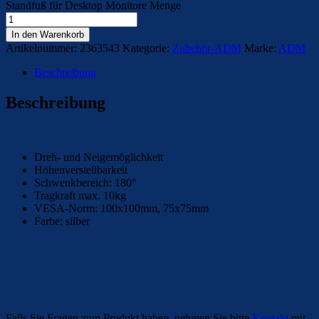
Standfuß für Desktop Monitore Menge
In den Warenkorb
Artikelnummer:
2363543
Kategorie:
Zubehör-ADM
Marke:
ADM
Beschreibung
Beschreibung
Dreh- und Neigemöglichkeit
Höhenverstellbarkeit
Schwenkbereich: 180°
Tragkraft max. 10kg
VESA-Norm: 100x100mm, 75x75mm
Farbe: silber
Falls Sie Fragen zum Produkt haben, nehmen Sie bitte
Kontakt
mit