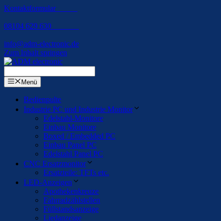
Kontaktformular
08104 629 630
info@adm-electronic.de
Zum Inhalt springen
Menü
Bedienpulte
Industrie PC und Industrie Monitor
Edelstahl-Monitore
Einbau Monitore
Boxed / Embedded PC
Einbau Panel PC
Edelstahl Panel PC
CNC Ersatzmonitor
Ersatzteile: TFTs etc.
LED-Anzeigen
Apothekenkreuze
Fahrradzählstellen
Füllstandsanzeige
Liedanzeige