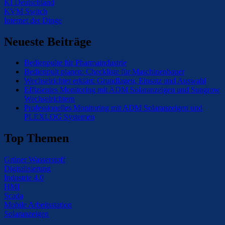
KI Deutschland
KVM Switch
Internet der Dinge
Neueste Beiträge
Bedienpulte für Pharmaindustrie
Bedienpult planen: Checkliste für Maschinenbauer
Wechselrichter erklärt: Grundlagen, Einsatz und Auswahl
Effizientes Monitoring mit ADM Solaranzeigen und Sungrow
Wechselrichtern
Professionelles Monitoring mit ADM Solaranzeigen und
PLEXLOG Systemen
Top Themen
Grüner Wasserstoff
Digitalisierung
Industrie 4.0
HMI
Scada
Mobile Arbeitsstation
Solaranzeigen