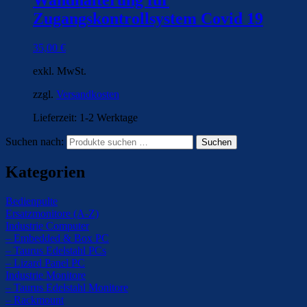
Wandhalterung für
Zugangskontrollsystem Covid 19
35,00
€
exkl. MwSt.
zzgl.
Versandkosten
Lieferzeit:
1-2 Werktage
Suchen nach:
Suchen
Kategorien
Bedienpulte
Ersatzmonitore (A-Z)
Industrie Computer
– Embedded & Box PC
– Taurus Edelstahl PCs
– Lizard Panel PC
Industrie Monitore
– Taurus Edelstahl Monitore
– Rackmount