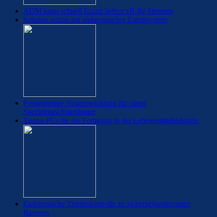
ADM kann schnell Ersatz liefern zB für Siemens
Schulen setzen auf elektronisches Zutrittsystem
Preisgünstige Neuentwicklung für einen
Spezialmaschinenbauer
Taurus PCs für die Fertigung in der Lebensmittelindustrie
Elektronische Zutrittskontrolle zu sicherheitsrelevanten
Räumen