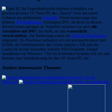
Wir lieferten schließlich wie
gewünscht einen 19″ Panel PC der „Taurus“ Serie mit einem
Gehäuse aus gebürstetem
Edelstahl
. Dieser besitzt sogar den
höheren
IP Schutzklassen
Schutzgrad IP67, da dieser in diesem
Bereich besser geeignet ist. Natürlich sicherten wir auch
alle
Anschlüsse mit IP67
, das heißt, sie sind
wasserdicht
verschraubbar
. Zur Bedienung wurde ein
resistiver Touchscreen
eingesetzt. Als Prozessor verbauten wir wie gewünscht einen Intel
N2600, der Arbeitsspeicher des Geräts umfasst 2 GB und das
Laufwerk ist eine besonders schnelle SSD-Festplatte. Darauf
installierten wir Windows 7 Pro for Embedded Systems x32 vor und
lieferten eine Wandhalterung für den 19”-Panel-PC mit.
Andere interessante Themen:
Ein hitzebeständiger Panel PC für ein
Walzwerk
Spargelstadt Beelitz verwandelt alte