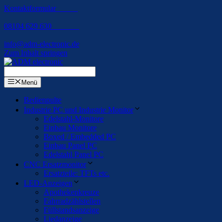
Kontaktformular
08104 629 630
info@adm-electronic.de
Zum Inhalt springen
Menü
Bedienpulte
Industrie PC und Industrie Monitor
Edelstahl-Monitore
Einbau Monitore
Boxed / Embedded PC
Einbau Panel PC
Edelstahl Panel PC
CNC Ersatzmonitor
Ersatzteile: TFTs etc.
LED-Anzeigen
Apothekenkreuze
Fahrradzählstellen
Füllstandsanzeige
Liedanzeige