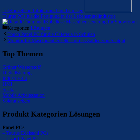
Telefonzelle in Infoterminal für Touristen
Taurus PCs für die Fertigung in der Lebensmittelindustrie
Kabellose Maschinensteuerung für Showroom
Kategorien
Lösungen
Touch Panel PC für die Cafeteria in Schulen
Monitor für Maschinenhersteller für das Zählen von Saatgut
Top Themen
Grüner Wasserstoff
Digitalisierung
Industrie 4.0
HMI
Scada
Mobile Arbeitsstation
Solaranzeigen
Produkt Kategorien Lösungen
Panel PCs
– Taurus Edelstahl PCs
– Lizard Panel PC