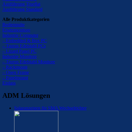
Ausführung Trueflat
Ausführung Standard
Alle Produktkategorien
Bedienpulte
Ersatzmonitore
Industrie Computer
– Embedded & Box PC
– Taurus Edelstahl PCs
– Lizard Panel PC
Industrie Monitore
– Taurus Edelstahl Monitore
– Rackmount
– Open Frame
– Panelmount
Einlass
ADM Lösungen
Solaranzeigen für SMA Wechselrichter