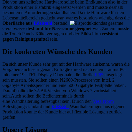
Die von uns gelieferte Hardware sollte beim Endkunden also in der
Produktion einer Eisfabrik eingesetzt werden und musste deshalb
besonderen Anforderungen standhalten. Da die Hardware für den
Lebensmittelbereich gedacht war, war es besonders wichtig, dass die
Oberfläche aus
Edelstahl
bestand,
das gesamte
Gerät
wasserfest und für Nassräume geeignet
war. Zudem musste
die Touch Panels Kälte vertragen und der Bildschirm
resistent
gegen Reinigungsmittel
sein.
Die konkreten Wünsche des Kunden
Da sich unser Kunde sehr gut mit der Hardware auskennt, waren die
Vorgaben auch sehr genau: Er fragte direkt nach einem Taurus-PC
mit einer 19″ TFT Display Diagonale, die für die
IP65
ausgelegt
sein mussten. Sie sollten einen N2600-Prozessor von Intel, 2
Gigabyte Arbeitsspeicher und eine 500-Gigabyte-Festplatte haben.
Darauf sollte die 32-Bit-Version von Windows 7 vorinstalliert
sein.Auch sollten die Bedienterminals durch
eine Wandhalterung befestigbar sein. Durch den
Vesa Norm
Befestigungsstandard und
Edelstahl
Wandhalterungen aus eigener
Produktion konnte der Kunde hier auf flexible Lösungen zurück
greifen.
Unsere Lösung